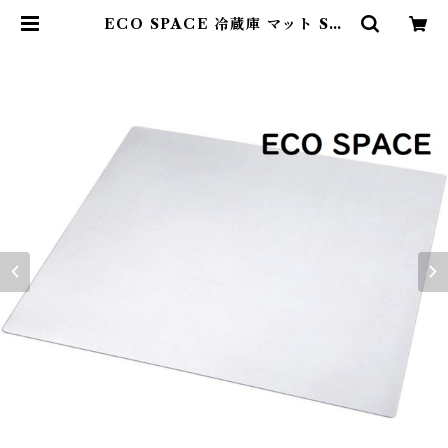
ECO SPACE 冷蔵庫 マット Sサ
イズ 53×62cm 〜200Lクラス 厚
さ2mm ポリカーボネート製 無色
透明 PC-ES-17S （ASIN: B086
GPX3YN） | 雑貨直販店ユートピ
ア