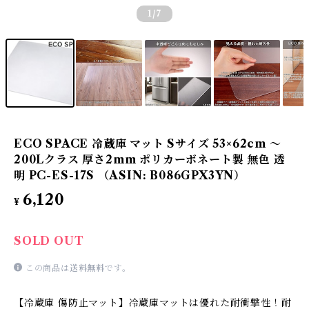
1
/7
ECO SPACE 冷蔵庫 マット Sサイズ 53×62cm 〜
200Lクラス 厚さ2mm ポリカーボネート製 無色 透
明 PC-ES-17S （ASIN: B086GPX3YN）
6,120
¥
SOLD OUT
この商品は
送料無料
です。
【冷蔵庫 傷防止マット】冷蔵庫マットは優れた耐衝撃性！耐