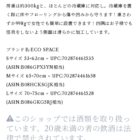
荷重は約300kgと、ほとんどの冷蔵庫に対応し。冷蔵庫を置
く際に床やフローリングから傷や凹みから守ります！重さわ
ずか998gで女性でも簡単に設置できます！四隅はお子様でも
怪我をしないよう側面は滑らかに加工しています。
ブランド名:ECO SPACE
Sサイズ 53×62cm = UPC:702874461535
(ASIN:B086GPX3YN相当)
Mサイズ 65×70cm = UPC:702874461658
(ASIN:B08HCKSGJK相当)
Lサイズ 70×75cm = UPC:702874461528
(ASIN:B086GKG5RJ相当)
このショップでは酒類を取り扱っ
ています。20歳未満の者の飲酒は法
律で禁止されています。