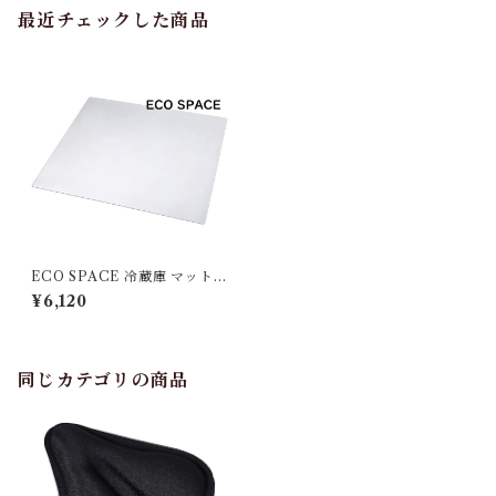
最近チェックした商品
ECO SPACE 冷蔵庫 マット S
サイズ 53×62cm 〜200Lクラ
¥6,120
ス 厚さ2mm ポリカーボネー
ト製 無色 透明 PC-ES-17S
（ASIN: B086GPX3YN）
同じカテゴリの商品