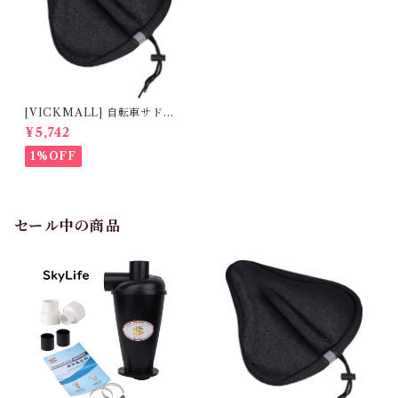
[VICKMALL] 自転車サドル
カバー 超肉厚 低反発 クッショ
¥5,742
ン 衝撃吸収 人間工学 お尻が痛
くない
1%OFF
セール中の商品