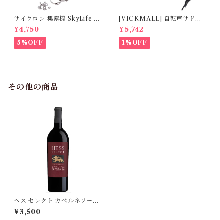
サイクロン 集塵機 SkyLife 集
[VICKMALL] 自転車サドル
じん機 DIY 木工作業道具 自
カバー 超肉厚 低反発 クッショ
¥4,750
¥5,742
作 塵セパレーターコマンダー
ン 衝撃吸収 人間工学 お尻が痛
【ブラック】 （ASIN:B08H1
くない
5%OFF
1%OFF
6WKQY）
その他の商品
ヘス セレクト カベルネソーヴ
ィニヨン 750 ml
¥3,500