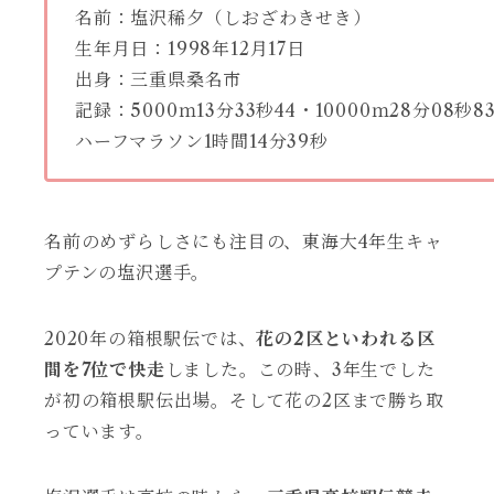
名前：塩沢稀夕（しおざわきせき）
生年月日：1998年12月17日
出身：三重県桑名市
記録：5000ｍ13分33秒44・10000ｍ28分08秒8
ハーフマラソン1時間14分39秒
名前のめずらしさにも注目の、東海大4年生キャ
プテンの塩沢選手。
2020年の箱根駅伝では、
花の2区といわれる区
間を7位で快走
しました。この時、3年生でした
が初の箱根駅伝出場。そして花の2区まで勝ち取
っています。