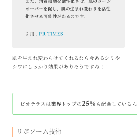
また、
角質細胞を活性化
させ、
肌のターン
オーバーを促し、肌の生まれ変わりを活性
化させる
可能性があるのです。
引用：
PR TIMES
肌を生まれ変わらせてくれるなら今あるシミや
シワにしっかり効果がありそうですね！！
25％
ビオテラスは
業界トップ
の
も配合している
リポソーム技術