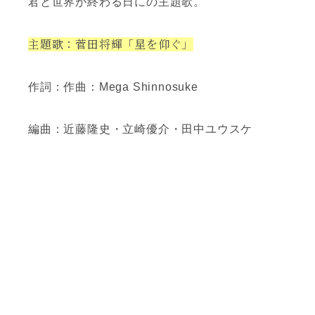
君と世界が終わる日にの主題歌。
主題歌：菅田将輝「星を仰ぐ」
作詞：作曲：Mega Shinnosuke
編曲：近藤隆史・立崎優介・田中ユウスケ