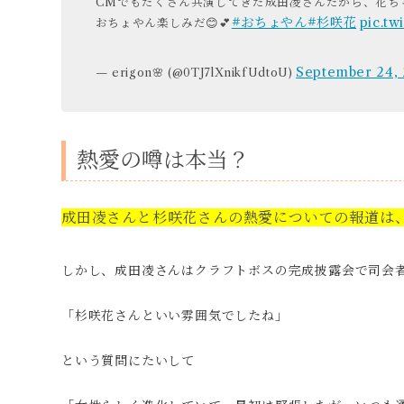
CMでもたくさん共演してきた成田凌さんだから、花ち
#おちょやん
#杉咲花
pic.tw
おちょやん楽しみだ😊💕
September 24,
— erigon🌸 (@0TJ7lXnikfUdtoU)
熱愛の噂は本当？
成田凌さんと杉咲花さんの熱愛についての報道は
しかし、成田凌さんはクラフトボスの完成披露会で司会
「杉咲花さんといい雰囲気でしたね」
という質問にたいして