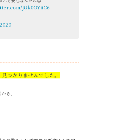
ゃんも安心なんだね😊
itter.com/JGk0OYiiC6
 2020
、見つかりませんでした。
者から、