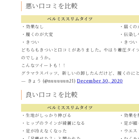
悪い口コミを比較
ベルミススリムタイツ
・効果なし
・届くの
・履くのが大変
・伝染し
・きつい
・きつい
どちらもきついと口コミがありました。やはり着圧タイ
のでしょうか。
こんなツイートも！！
グラマラスパッツ、新しいの卸したんだけど、履くのにと
— きょう (@nuuuuun21)
December 30, 2020
良い口コミを比較
ベルミススリムタイツ
・生地がしっかり伸びる
・効果を
・ヒップのラインが綺麗になる
・足が細
・足が冷えなくなった
・ウエス
・「足痩せた？」と聞かれた
・むくみ