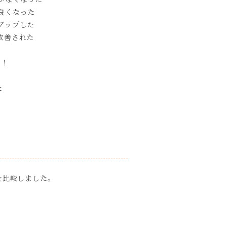
良くなった
アップした
改善された
た！
た
を比較しました。