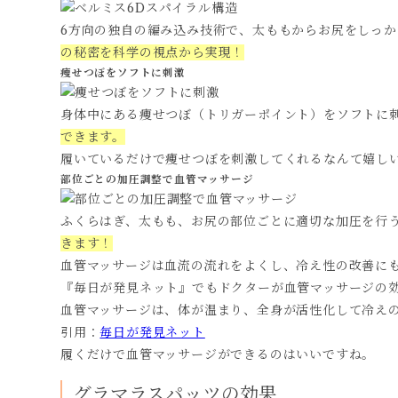
6方向の独自の編み込み技術で、太ももからお尻をしっか
の秘密を科学の視点から実現！
痩せつぼをソフトに刺激
身体中にある痩せつぼ（トリガーポイント）をソフトに
できます。
履いているだけで痩せつぼを刺激してくれるなんて嬉し
部位ごとの加圧調整で血管マッサージ
ふくらはぎ、太もも、お尻の部位ごとに適切な加圧を行
きます！
血管マッサージは血流の流れをよくし、冷え性の改善に
『毎日が発見ネット』でもドクターが血管マッサージの
血管マッサージは、体が温まり、全身が活性化して冷え
引用：
毎日が発見ネット
履くだけで血管マッサージができるのはいいですね。
グラマラスパッツの効果