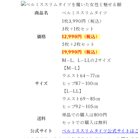
商品名
ベルミススリムタイツ
1枚3,990円（税込）
3枚＋1枚セット
価格
12,990円（税込）
5枚＋2枚セット
19,990円（税込）
M–L、L–LLの2サイズ
【M–L】
ウエスト64〜77㎝
サイズ
ヒップ87〜100㎝
【L–LL】
ウエスト69〜85㎝
ヒップ92〜105㎝
単品での購入は800円
送料
セットでの購入は無料
公式サイト
ベルミススリムタイツ公式サイトは