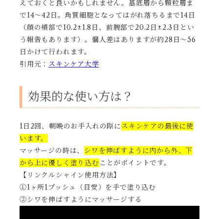
えておくと良いかもしれません。基底層から顆粒層ま
で14～42日。角質細胞となってはがれ落ちるまで14日
（顔の頬部で10.2±1.8日、前腕部で20.2日±2.3日とい
う報告もあります）。個人差はありますが約28日～56
日かけて行われます。
引用元：
スキンケア大学
効果的な使い方は？
1日2回、朝晩のお手入れの際に
スキンケアの最後に使
います。
マッサージの時は、
シワを伸ばすように内から外、下
から上に優しく塗り込む
ことがポイントです。
【リンクルシャイン使用方法】
①1ヶ所1プッシュ（目安）を手で塗り込む
②シワを伸ばすようにマッサージする