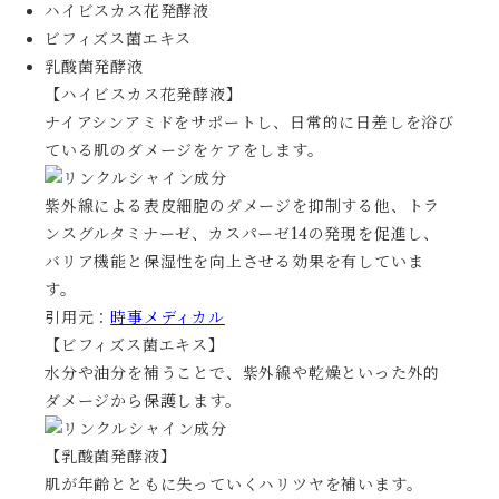
ハイビスカス花発酵液
ビフィズス菌エキス
乳酸菌発酵液
【ハイビスカス花発酵液】
ナイアシンアミドをサポートし、日常的に日差しを浴び
ている肌のダメージをケアをします。
紫外線による表皮細胞のダメージを抑制する他、トラ
ンスグルタミナーゼ、カスパーゼ14の発現を促進し、
バリア機能と保湿性を向上させる効果を有していま
す。
引用元：
時事メディカル
【ビフィズス菌エキス】
水分や油分を補うことで、紫外線や乾燥といった外的
ダメージから保護します。
【乳酸菌発酵液】
肌が年齢とともに失っていくハリツヤを補います。