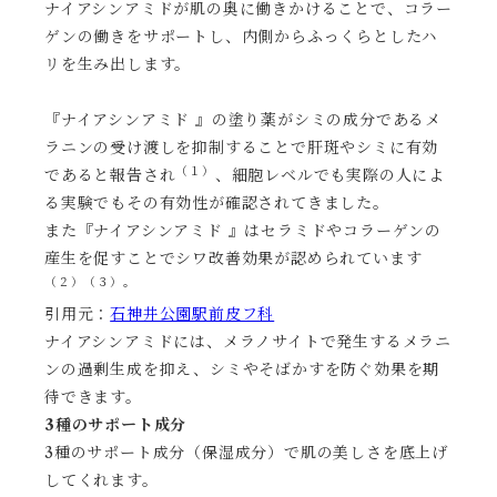
ナイアシンアミドが肌の奥に働きかけることで、コラー
ゲンの働きをサポートし、内側からふっくらとしたハ
リを生み出します。
『ナイアシンアミド 』の塗り薬がシミの成分であるメ
ラニンの受け渡しを抑制することで肝斑やシミに有効
（１）
であると報告され
、細胞レベルでも実際の人によ
る実験でもその有効性が確認されてきました。
また『ナイアシンアミド 』はセラミドやコラーゲンの
産生を促すことでシワ改善効果が認められています
（２）（３）。
引用元：
石神井公園駅前皮フ科
ナイアシンアミドには、メラノサイトで発生するメラニ
ンの過剰生成を抑え、シミやそばかすを防ぐ効果を期
待できます。
3種のサポート成分
3種のサポート成分（保湿成分）で肌の美しさを底上げ
してくれます。