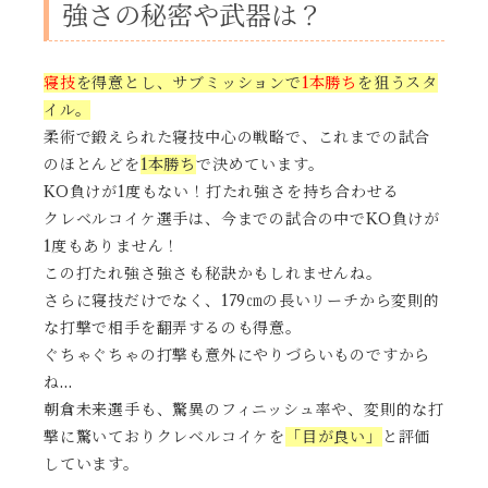
強さの秘密や武器は？
寝技
を得意とし、サブミッションで
1本勝ち
を狙うスタ
イル。
柔術で鍛えられた寝技中心の戦略で、これまでの試合
のほとんどを
1本勝ち
で決めています。
KO負けが1度もない！打たれ強さを持ち合わせる
クレベルコイケ選手は、今までの試合の中でKO負けが
1度もありません！
この打たれ強さ強さも秘訣かもしれませんね。
さらに寝技だけでなく、179㎝の長いリーチから変則的
な打撃で相手を翻弄するのも得意。
ぐちゃぐちゃの打撃も意外にやりづらいものですから
ね…
朝倉未来選手も、驚異のフィニッシュ率や、変則的な打
撃に驚いておりクレベルコイケを
「目が良い」
と評価
しています。