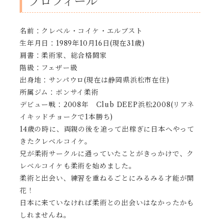
プロフィール
名前：クレベル・コイケ・エルブスト
生年月日：1989年10月16日(現在31歳)
肩書：柔術家、総合格闘家
階級：フェザー級
出身地：サンパウロ(現在は静岡県浜松市在住)
所属ジム：ボンサイ柔術
デビュー戦：2008年 Club DEEP浜松2008(リアネ
イキッドチョークで1本勝ち)
14歳の時に、両親の後を追って出稼ぎに日本へやって
きたクレベルコイケ。
兄が柔術サークルに通っていたことがきっかけで、ク
レベルコイケも柔術を始めました。
柔術と出会い、練習を重ねるごとにみるみる才能が開
花！
日本に来ていなければ柔術との出会いはなかったかも
しれませんね。