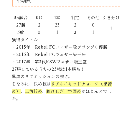
33試合
KO
1本
判定
その他
引き分け
27勝
2
23
2
0
1
5敗
0
1
3
1
獲得タイトル
・2015年 Rebel FCフェザー級グランプリ優勝
・2015年 Rebel FCフェザー級王座
・2017年 第3代KSWフェザー級王座
27勝しているうちの23戦は1本勝ち！
驚異のサブミッションの強さ。
ちなみに、決め技は
リアネイキッドチョーク（裸締
め）
、
三角絞め
、
腕ひしぎ十字固め
がほとんどでし
た。